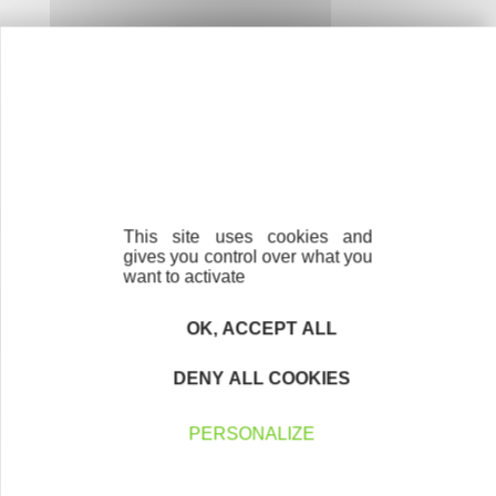
Initiative Loire
en quelques chiffres
This site uses cookies and
246
gives you control over what you
want to activate
entreprises soutenues
OK, ACCEPT ALL
DENY ALL COOKIES
416
PERSONALIZE
emplois créés ou maintenus
en 2025